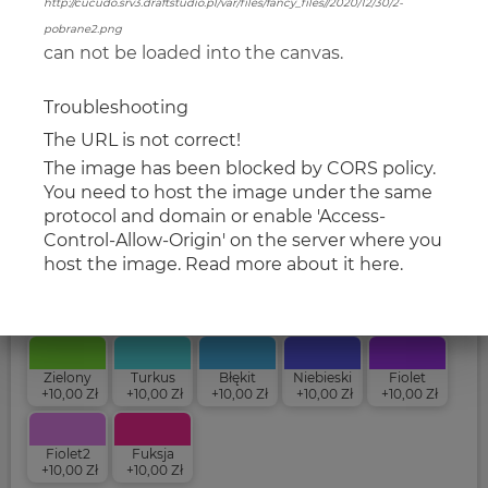
http://cucudo.srv3.draftstudio.pl/var/files/fancy_files//2020/12/30/2-
pobrane2.png
Kolor/wzór:
can not be loaded into the canvas.
Troubleshooting
The URL is not correct!
Antracyt
Czarny
Inox
Złoty
The image has been blocked by
CORS policy
.
You need to host the image under the same
protocol and domain or enable 'Access-
Kolor tekstu :
Control-Allow-Origin' on the server where you
host the image.
Read more about it here.
Biały
Czarny
Czerwony
Pomarańcz
Żólty
+
10,00
Zł
+
10,00
Zł
+
10,00
Zł
+
10,00
Zł
Zielony
Turkus
Błękit
Niebieski
Fiolet
+
10,00
Zł
+
10,00
Zł
+
10,00
Zł
+
10,00
Zł
+
10,00
Zł
Fiolet2
Fuksja
+
10,00
Zł
+
10,00
Zł