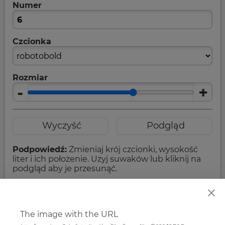
Numer
Czcionka
Rozmiar
-
+
Wyczyść
Podgląd
Podpowiedź:
Zmieniaj krój czcionki, wysokość
liter i ich położenie. Użyj suwaków lub kliknij na
podgląd aby je przesunąć.
KOD:
cu84
139,00
zł
Cena
The image with the URL