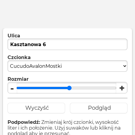
Ulica
Czcionka
Rozmiar
-
+
Wyczyść
Podgląd
Podpowiedź:
Zmieniaj krój czcionki, wysokość
liter i ich położenie. Użyj suwaków lub kliknij na
podgląd aby je przesunąć.