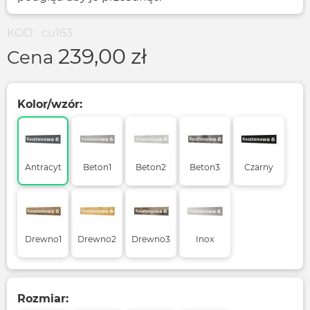
KOD:
cu163
239,00
zł
Cena
Kolor/wzór:
Antracyt
Beton1
Beton2
Beton3
Czarny
Drewno1
Drewno2
Drewno3
Inox
Rozmiar: